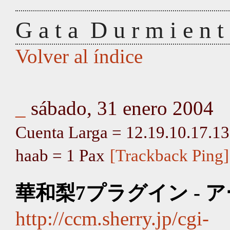
G a t a D u r m i e n t 
Volver al índice
_
sábado, 31 enero 2004
Cuenta Larga = 12.19.10.17.13;
haab = 1 Pax
[Trackback Ping]
華和梨7プラグイン - 
http://ccm.sherry.jp/cgi-