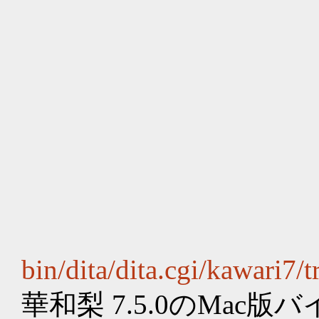
bin/dita/dita.cgi/kawari7/
華和梨 7.5.0のMac